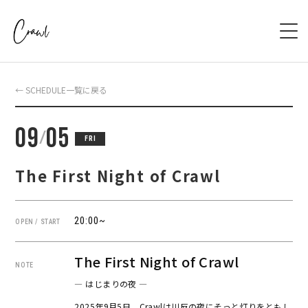
HOME
← SCHEDULE一覧に戻る
ABOUT
09
05
/
FRI
SCHEDULE
The First Night of Crawl
SYSTEM
20:00~
OPEN / START
ACCESS
The First Night of Crawl
BOOKING
NOTE
— はじまりの夜 —
CONTACT
2025年9月5日、Crawlは川反の夜にそっと灯りをともし